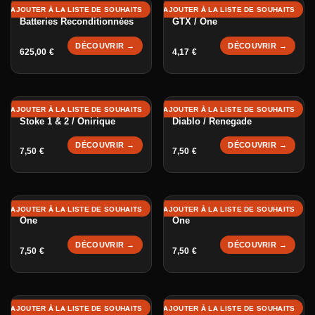
Charger Port Cover - GT /
AJOUTER À LA LISTE DE SOUHAITS
AJOUTER À LA LISTE DE SOUHAITS
Batteries Reconditionnées
GTX / One
DÉCOUVRIR →
DÉCOUVRIR →
625,00
€
4,17
€
Charger Port - GTR 1 & 2 /
Charger Port - Hadean /
AJOUTER À LA LISTE DE SOUHAITS
AJOUTER À LA LISTE DE SOUHAITS
Stoke 1 & 2 / Onirique
Diablo / Renegade
DÉCOUVRIR →
DÉCOUVRIR →
7,50
€
7,50
€
Charger Port - GT / GTX /
Power Button - GT / GTX /
AJOUTER À LA LISTE DE SOUHAITS
AJOUTER À LA LISTE DE SOUHAITS
One
One
DÉCOUVRIR →
DÉCOUVRIR →
7,50
€
7,50
€
Power Button - GTR / GTR2
Power Button - Hadean /
AJOUTER À LA LISTE DE SOUHAITS
AJOUTER À LA LISTE DE SOUHAITS