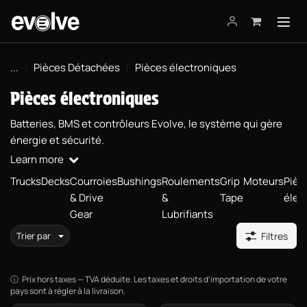
Se rendre au contenu
...
Pièces Détachées
Pièces électroniques
Pièces électroniques
Batteries, BMS et contrôleurs Evolve, le système qui gère
énergie et sécurité.
Learn more
Trucks
Decks
Courroies
Bushings
Roulements
Grip
Moteurs
Pièc
& Drive
&
Tape
élec
Gear
Lubrifiants
Trier par
Filtres
Prix hors taxes — TVA déduite. Les taxes et droits d'importation de votre
pays sont à régler à la livraison.