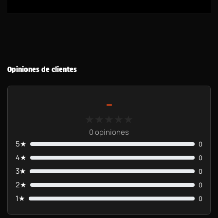
Opiniones de clientes
-
★★★★★
★★★★★
0 opiniones
5★
0
4★
0
3★
0
2★
0
1★
0