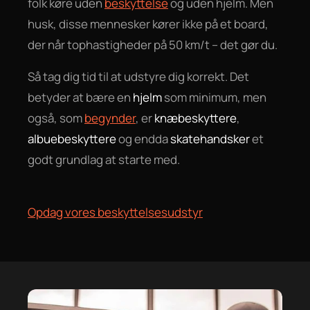
folk køre uden
beskyttelse
og uden hjelm. Men
husk, disse mennesker kører ikke på et board,
der når tophastigheder på 50 km/t – det gør du.
Så tag dig tid til at udstyre dig korrekt. Det
betyder at bære en
hjelm
som minimum, men
også, som
begynder
, er
knæbeskyttere
,
albuebeskyttere
og endda
skatehandsker
et
godt grundlag at starte med.
Opdag vores beskyttelsesudstyr