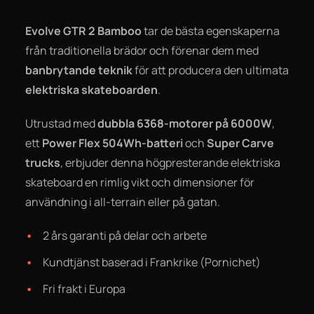
Evolve GTR 2 Bamboo
tar de bästa egenskaperna
från traditionella brädor och förenar dem med
banbrytande teknik
för att producera den ultimata
elektriska skateboarden
.
Utrustad med
dubbla 6368-motorer på 6000W
,
ett
Power Flex 504Wh-batteri
och
Super Carve
trucks
, erbjuder denna högpresterande elektriska
skateboard en rimlig vikt och dimensioner för
användning i all-terrain eller på gatan.
2 års garanti på delar och arbete
Kundtjänst baserad i Frankrike (Pornichet)
Fri frakt i Europa