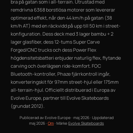
bra på gatan som i all-terrain. Utrustad med
remdrivna 6368 borstlösa motorer som levererar
optimerad effekt, når den 44 km/h på gatan (38
km/h AT) med en räckvidd på upp till 50 km i street-
konfiguration. Dess deck med 3 lager bambu + 2
lager glasfiber, dess 12-tums Super Carve
Forged/CNC trucks och dess Power Flex
högdensitetsbatteri erbjuder naturlig flex, flytande
carving och överlägsen ride-komfort. FOC
Bluetooth-kontroller, Phaze fjärrkontroll ingår,
konverteringskit för 97mm street-hjul eller 175mm
all-terrain-hjul. Officiellt distribuerad i Europa av
Evolve Europe, partner till Evolve Skateboards
(grundat 2012).
Publicerad av
Evolve Europe
·
maj 2026
· Uppdaterad
maj 2026
·
Om
· Märke
Evolve Skateboards