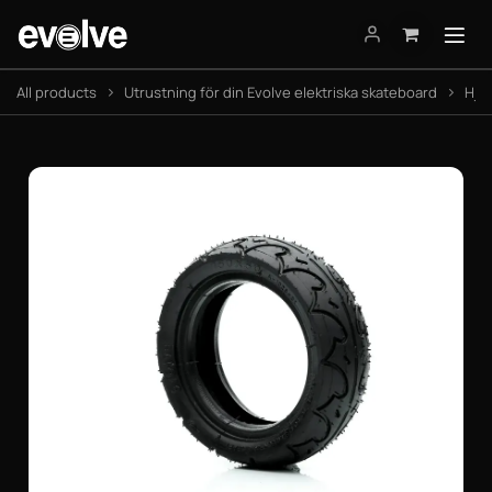
Hoppa till innehåll
All products
Utrustning för din Evolve elektriska skateboard
Hjul