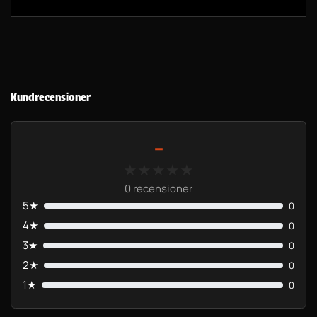
Kundrecensioner
-
★★★★★
★★★★★
0 recensioner
5★
0
4★
0
3★
0
2★
0
1★
0