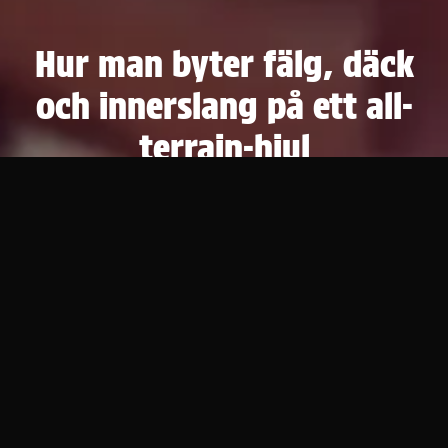
Hur man byter fälg, däck
och innerslang på ett all-
terrain-hjul
Upptäck vår praktiska guide för att enkelt byta
fälg, däck och innerslang på ditt terränghjul för en
elskateboard. Enkelt, snabbt och effektivt.