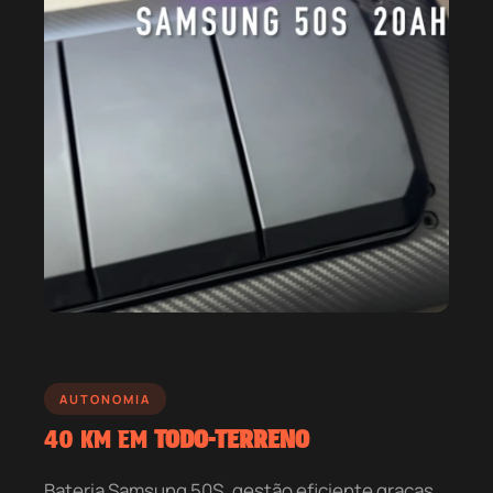
AUTONOMIA
40 KM EM
TODO-TERRENO
Bateria Samsung 50S, gestão eficiente graças