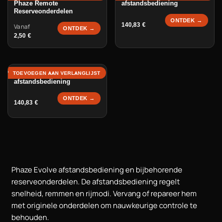
Phaze Remote
afstandsbediening
Reserveonderdelen
ONTDEK →
140,83
€
Vanaf
ONTDEK →
2,50
€
Phaze WiFi
TOEVOEGEN AAN VERLANGLIJST
afstandsbediening
ONTDEK →
140,83
€
Phaze Evolve afstandsbediening en bijbehorende
reserveonderdelen. De afstandsbediening regelt
snelheid, remmen en rijmodi. Vervang of repareer hem
met originele onderdelen om nauwkeurige controle te
behouden.