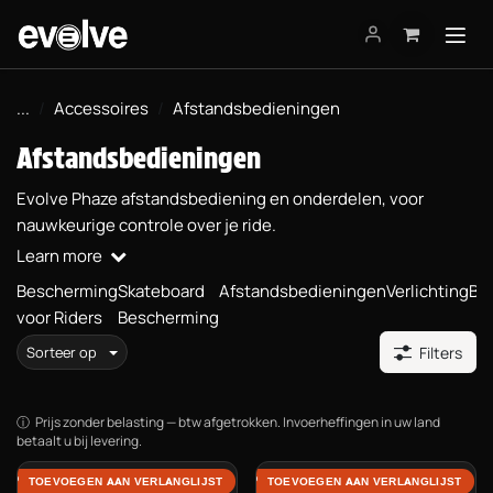
Overslaan naar inhoud
...
Accessoires
Afstandsbedieningen
Afstandsbedieningen
Evolve Phaze afstandsbediening en onderdelen, voor
nauwkeurige controle over je ride.
Learn more
Bescherming
Skateboard
Afstandsbedieningen
Verlichting
Bi
voor Riders
Bescherming
Sorteer op
Filters
Prijs zonder belasting — btw afgetrokken. Invoerheffingen in uw land
betaalt u bij levering.
Phaze Bluetooth
TOEVOEGEN AAN VERLANGLIJST
TOEVOEGEN AAN VERLANGLIJST