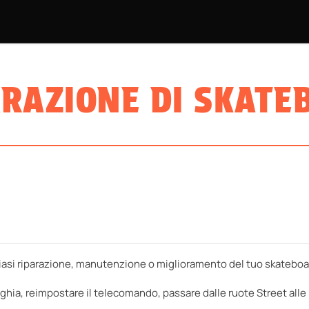
KATEBOARDS
PROGETTO BMX
ATTREZZATURA
INFO PR
ARAZIONE DI SKATE
lsiasi riparazione, manutenzione o miglioramento del tuo skateboa
ghia, reimpostare il telecomando, passare dalle ruote Street alle 