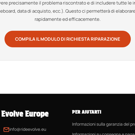
vere precisamente il problema riscontrato e di includere tutte le 
eboard, data di acquisto, ecc.). Questo ci permetterà di elaborare 
rapidamente ed efficacemente.
COMPILA IL MODULO DI RICHIESTA RIPARAZIONE
Evolve Europe
PER AIUTARTI
Informazioni sulla garanzia del p
info@rideevolve.eu
Informazioni su consegna e pag