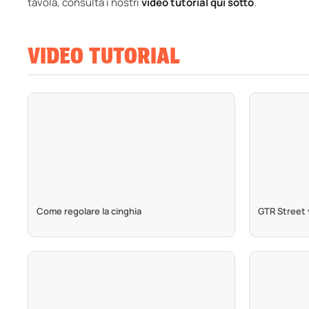
tavola, consulta i nostri
video tutorial qui sotto
.
VIDEO TUTORIAL
Come regolare la cinghia
GTR Street v