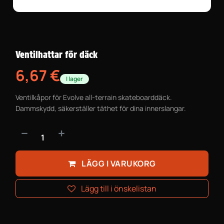
Ventilhattar för däck
6,67
€
I lager
Ventilkåpor för Evolve all-terrain skateboarddäck.
Dammskydd, säkerställer täthet för dina innerslangar.
LÄGG I VARUKORG
Lägg till i önskelistan