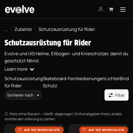
Zum Inhalt springen
...
Zubehör
Schutzausrüstung für Rider
Schutzausrüstung für Rider
Evolve und iXS Helme, Ellbogen- und Knieschützer, damit du
geschützt fährst.
Learn more
Schutzausrüstung
Skateboard-
Fernbedienungen
Lichter
Bindi
für Rider
Schutz
Sortieren nach
Filter
Preis ohne Steuern — MwSt. abgezogen. Einfuhrabgaben Ihres Landes
sind bei der Lieferung zu zahlen.
AUF DIE WUNSCHLISTE
AUF DIE WUNSCHLISTE