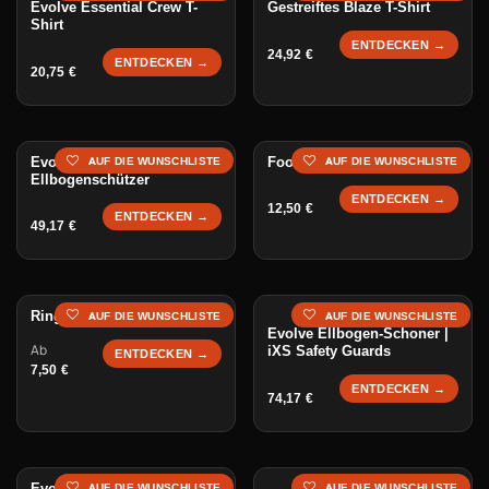
Evolve Essential Crew T-
Gestreiftes Blaze T-Shirt
Shirt
ENTDECKEN →
24,92
€
ENTDECKEN →
20,75
€
Evolve Knie- und
Foot-Stop / Fußstopper
AUF DIE WUNSCHLISTE
AUF DIE WUNSCHLISTE
Ellbogenschützer
ENTDECKEN →
12,50
€
ENTDECKEN →
49,17
€
Ring-Klingel
AUF DIE WUNSCHLISTE
AUF DIE WUNSCHLISTE
Evolve Ellbogen-Schoner |
Ab
iXS Safety Guards
ENTDECKEN →
7,50
€
ENTDECKEN →
74,17
€
Evolve Helm
AUF DIE WUNSCHLISTE
AUF DIE WUNSCHLISTE