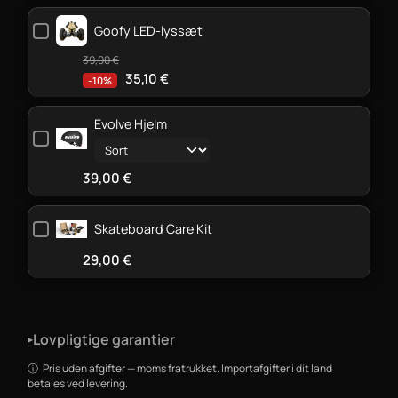
Goofy LED-lyssæt
39,00
€
35,10
€
-10%
Evolve Hjelm
39,00
€
Skateboard Care Kit
29,00
€
Lovpligtige garantier
▸
Pris uden afgifter — moms fratrukket. Importafgifter i dit land
betales ved levering.