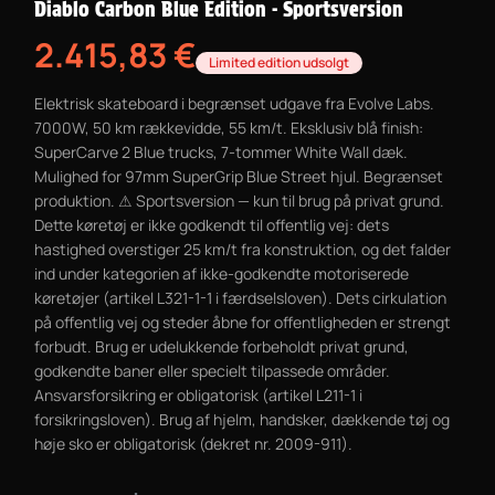
Diablo Carbon Blue Edition - Sportsversion
2.415,83
€
Limited edition udsolgt
Elektrisk skateboard i begrænset udgave fra Evolve Labs.
7000W, 50 km rækkevidde, 55 km/t. Eksklusiv blå finish:
SuperCarve 2 Blue trucks, 7-tommer White Wall dæk.
Mulighed for 97mm SuperGrip Blue Street hjul. Begrænset
produktion. ⚠ Sportsversion — kun til brug på privat grund.
Dette køretøj er ikke godkendt til offentlig vej: dets
hastighed overstiger 25 km/t fra konstruktion, og det falder
ind under kategorien af ikke-godkendte motoriserede
køretøjer (artikel L321-1-1 i færdselsloven). Dets cirkulation
på offentlig vej og steder åbne for offentligheden er strengt
forbudt. Brug er udelukkende forbeholdt privat grund,
godkendte baner eller specielt tilpassede områder.
Ansvarsforsikring er obligatorisk (artikel L211-1 i
forsikringsloven). Brug af hjelm, handsker, dækkende tøj og
høje sko er obligatorisk (dekret nr. 2009-911).