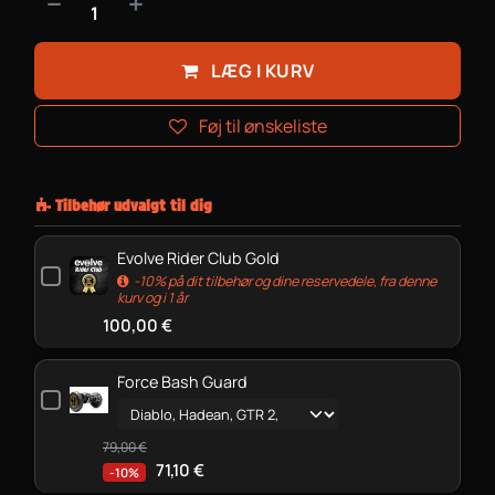
LÆG I KURV
Føj til ønskeliste
Tilbehør udvalgt til dig
Evolve Rider Club Gold
-10% på dit tilbehør og dine reservedele, fra denne
kurv og i 1 år
100,00
€
Force Bash Guard
79,00
€
71,10
€
-10%